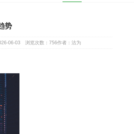
趋势
6-06-03
浏览次数：
756
作者：沽为