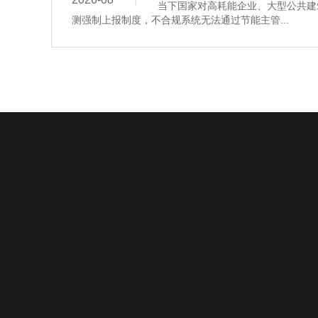
当下国家对高耗能企业、大型公共建
测强制上报制度，不合规系统无法通过节能主管...
关于沽为
沽为产品
新闻动态