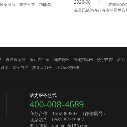
2026-08
数据滞后、兼容性差、功能单
在国家双
减量已成为各行各业的硬性合规
站
低温振荡器
振动筛厂家
耐酸瓷板
福建招标网
楼宇自控
沽为
测系统
楼宇自控
攻牙动力头
压力表校验器
沽为服务热线
400-008-4689
商务合作：15628992871（微信同号）
联系沽为：0531-82719697
电子邮箱：sansint@163.com