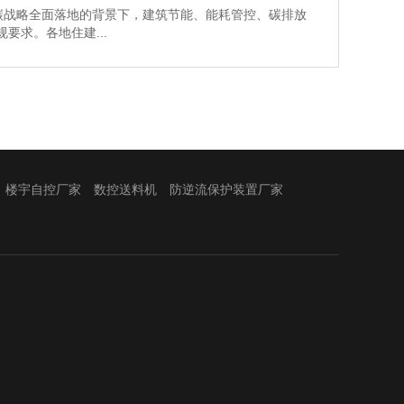
碳战略全面落地的背景下，建筑节能、能耗管控、碳排放
要求。各地住建...
楼宇自控厂家
数控送料机
防逆流保护装置厂家