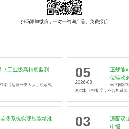
扫码添加微信，一对一咨询产品、免费报价
05
选？工业级高精度监测
正规能
位验收
2026-08
成本占运营开支大头，粗放式
当下国家
测强制上报制度，不合规系统无
03
耗监测系统实现智能精准
适配双
申报