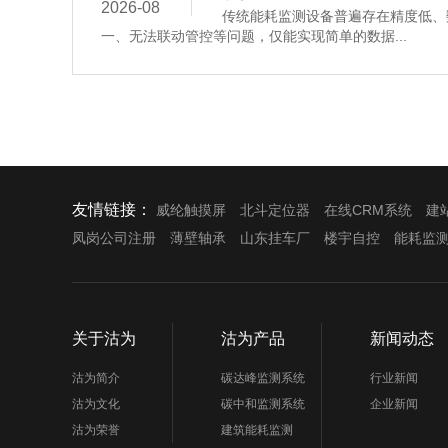
2026-08
传统能耗监测设备普遍存在精度低、
一、无法联动管控等问题，仅能实现简单的数据...
友情链接：
威纶触摸屏
北斗定位器
在线CRM系统
建
凤岗公司注册
薄壁轴承
山东挂车厂
楼宇自控
能耗监
关于沽为
沽为产品
新闻动态
沽为简介
碳达峰监测系统
行业新闻
沽为文化
碳中和监测系统
企业新闻
沽为荣誉
建筑能耗监测