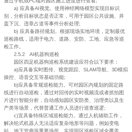
通过手机或PC端对园区施工进度进行查看;
a) 应具备AI视觉。使用神经网络模型实现目标识
别，分析目标状态是否正常，可用于园区公共设施、井
盖下沉、违章占道等事件分析处理;
b) 应具备路径规划。根据现场实地环境，定制最优
巡检路线，适用于电力、道路、安防、工地、应急等巡
检工作。
2.5.2
AI机器狗巡检
园区四足机器狗巡检系统建设应符合以下要求：
a)应具备实时图传、视觉跟踪、SLAM导航、3D模拟
操控、语音交互等基础功能;
b)应具备常规巡检能力。可对园区内规划的固定路
线进行自动巡检，通过对回传的实时视频流或者抓拍图
片进行智能分析，自动感知园区安防类、治理类以及生
产类等场景，代替普通工作人员进行巡查巡逻;
c)宜具备特殊区域巡检能力。通过人机辅助工作，
解决轮式机器人无法适应复杂地形等问题，例如变电
站、地下管廊等重要场所，实现园区巡检区域全覆盖，